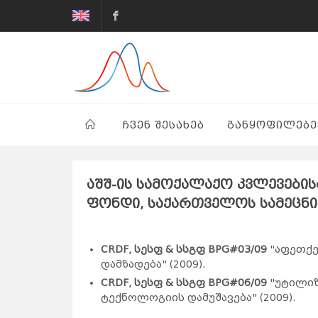
G.Tsulukidze
Mining
Institute
ᲩᲕᲔᲜ ᲨᲔᲡᲐᲮᲔᲑ
ᲒᲐᲜᲧᲝᲤᲘᲚᲔᲑᲔ
აშშ-ის სამოქალაქო კვლევები
ფონდი, საქართველოს სამეცნ
tttttttt
CRDF, სესფ & სსგფ BPG#03/09
"აფეთქე
დამზადება" (2009).
CRDF, სესფ & სსგფ BPG#06/09
"უტილიზ
ტექნოლოგიის დამუშავება" (2009).