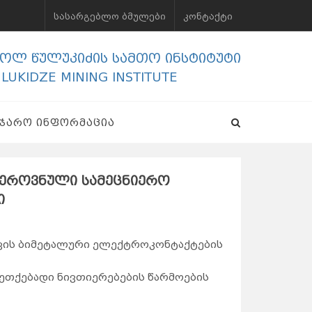
ᲡᲐᲡᲐᲠᲒᲔᲑᲚᲝ ᲑᲛᲣᲚᲔᲑᲘ
ᲙᲝᲜᲢᲐᲥᲢᲘ
გოლ წულუკიძის სამთო ინსტიტუტი
ULUKIDZE MINING INSTITUTE
ᲐᲯᲐᲠᲝ ᲘᲜᲤᲝᲠᲛᲐᲪᲘᲐ
 ეროვნული სამეცნიერო
ი
ვის ბიმეტალური ელექტროკონტაქტების
ეთქებადი ნივთიერებების წარმოების