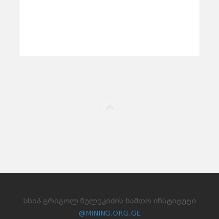
ᲡᲡᲘᲞ ᲒᲠᲘᲒᲝᲚ ᲬᲣᲚᲣᲙᲘᲫᲘᲡ ᲡᲐᲛᲗᲝ ᲘᲜᲡᲢᲘᲢᲣᲢᲘ
@MINING.ORG.GE