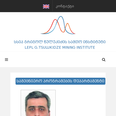
ᲙᲝᲜᲢᲐᲥᲢᲘ
სსიპ გრიგოლ წულუკიძის სამთო ინსტიტუტი
LEPL G.TSULUKIDZE MINING INSTITUTE
სამეცნიერო პროგრამების დეპარტამენტი