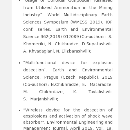
“Usage of Colloidal Gunpouder Realesed
from Utilized Ammonition in the Mining
Industry”. World Multidisciplinary Earth
Sciences Symposium (WMESS 2019). IOP
conf. series: Earth and Environmental
Science 362(2019) 012089 (Co-authors: S.
Khomeriki, N. Chikhradze, D.Supatashvili,
A. Khvadagiani, N. Elizbarashvili);
“Multifunctional device for explosion
detection”. Earth and Environmental
Science. Prague (Czech Republic), 2019
(Co-authors: N.
Chikhradze, E. Mataradze,
M. Chikhrdaze, K. Tavlalishvili,
S. Marjanishvili);
"Wireless device for the detection of
exsplosions and activation of shock wave
absorber", Environmental Engineering and
Management Journal, April 2019, Vol. 18,