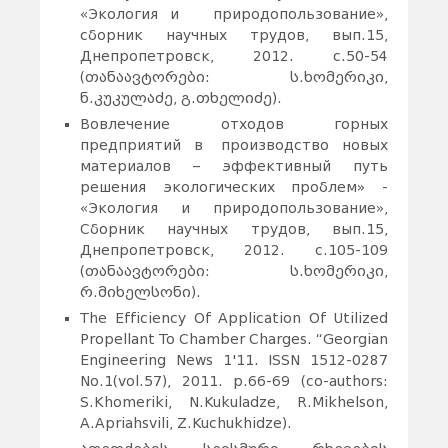
«Экология и природопользование»,
сборник научных трудов, вып.15,
Днепропетровск, 2012. с.50-54
(თანაავტორები: ს.ხომერიკი,
ნ.კუკულაძე, გ.თხელიძე).
Вовлечение отходов горных
предприятий в производство новых
материалов – эффективный путь
решения экологических проблем» -
«Экология и природопользование»,
Сборник научных трудов, вып.15,
Днепропетровск, 2012. с.105-109
(თანაავტორები: ს.ხომერიკი,
რ.მიხელსონი).
The Efficiency Of Application Of Utilized
Propellant To Chamber Charges. “Georgian
Engineering News 1'11. ISSN 1512-0287
No.1(vol.57), 2011. p.66-69 (co-authors:
S.Khomeriki, N.Kukuladze, R.Mikhelson,
A.Apriahsvili, Z.Kuchukhidze).